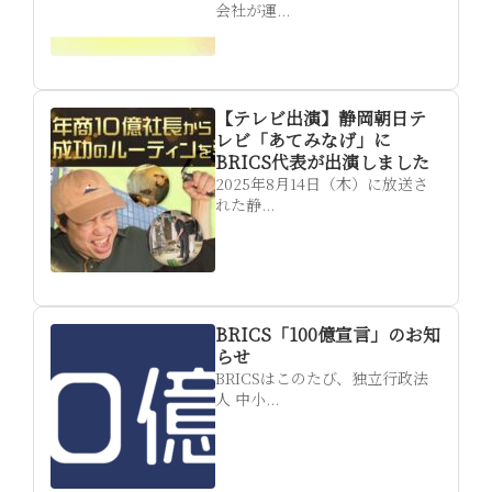
会社が運...
【テレビ出演】静岡朝日テ
レビ「あてみなげ」に
BRICS代表が出演しました
2025年8月14日（木）に放送さ
れた静...
BRICS「100億宣言」のお知
らせ
BRICSはこのたび、独立行政法
人 中小...