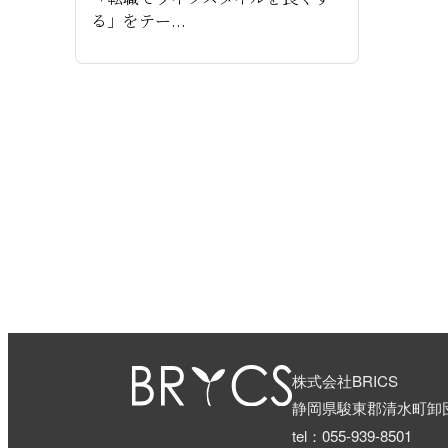
る」をテー...
株式会社BRICS
静岡県駿東郡清水町卸団
tel：055-939-8501